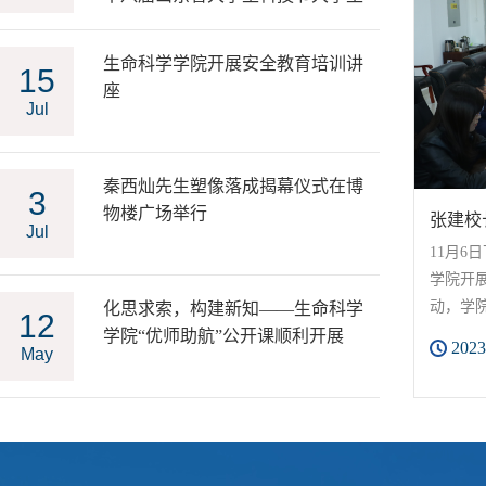
生物学大赛、大学生实验技能竞赛
决赛在山东师范大学举行
生命科学学院开展安全教育培训讲
15
座
Jul
秦西灿先生塑像落成揭幕仪式在博
3
物楼广场举行
张建校
Jul
11月
学院开
动，学
化思求索，构建新知——生命科学
12
科学学
学院“优师助航”公开课顺利开展
2023
May
领导班
作为建
厚的文
学校发展